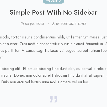
WEDDING
Simple Post With No Sidebar
08 JAN 2025
BY TORTOIZ THEMES
mmodo, tortor mauris condimentum nibh, ut fermentum massa justo
olor auctor. Cras mattis consectetur purus sit amet fermentum. 
s porttitor. Vivamus sagittis lacus vel augue laoreet rutrum fau
um.
scing elit. Etiam adipiscing tincidunt elit, eu convallis felis s
s mauris. Donec non dolor ac elit aliquam tincidunt at at sapien
 Duis non arcu vel lectus urna mollis ornare vel eu leo.