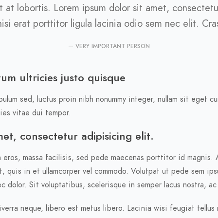
at lobortis. Lorem ipsum dolor sit amet, consectetur 
i erat porttitor ligula lacinia odio sem nec elit. Cr
VERY IMPORTANT PERSON
um ultricies justo quisque
ibulum sed, luctus proin nibh nonummy integer, nullam sit eget cu
cies vitae dui tempor.
t, consectetur adipisicing elit.
 eros, massa facilisis, sed pede maecenas porttitor id magnis. 
t, quis in et ullamcorper vel commodo. Volutpat ut pede sem ips
 dolor. Sit voluptatibus, scelerisque in semper lacus nostra, a
erra neque, libero est metus libero. Lacinia wisi feugiat tellus