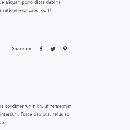
ue aliquam porro dicta debitis
 ratione explicabo, odit!
Share on:
ris condimentum nibh, ut fermentum
interdum. Fusce dapibus, tellus ac.
do.