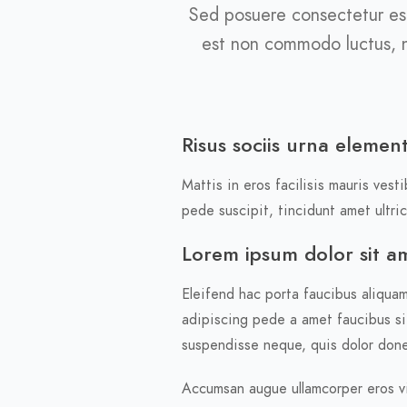
Sed posuere consectetur est 
est non commodo luctus, nis
Risus sociis urna element
Mattis in eros facilisis mauris vest
pede suscipit, tincidunt amet ultri
Lorem ipsum dolor sit ame
Eleifend hac porta faucibus aliquam
adipiscing pede a amet faucibus si
suspendisse neque, quis dolor donec
Accumsan augue ullamcorper eros viv