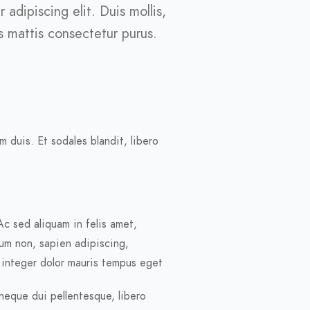
adipiscing elit. Duis mollis,
as mattis consectetur purus.
m duis. Et sodales blandit, libero
Ac sed aliquam in felis amet,
um non, sapien adipiscing,
c integer dolor mauris tempus eget
 neque dui pellentesque, libero