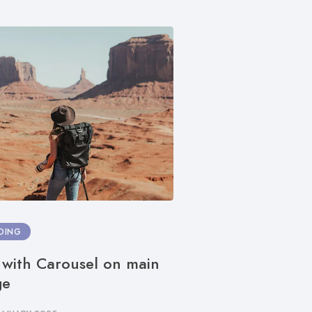
DING
WEB DEVELOPMENT
 with Carousel on main
Mastering Mark
ge
Comprehensive 