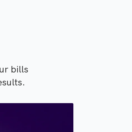
r bills
esults.