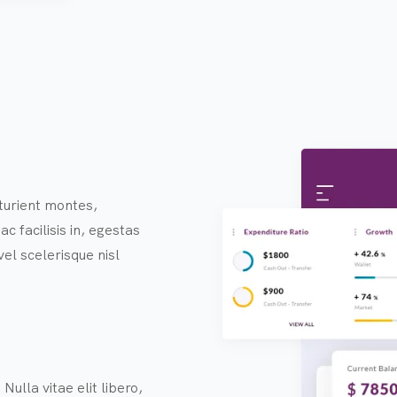
turient montes,
c facilisis in, egestas
l scelerisque nisl
ulla vitae elit libero,