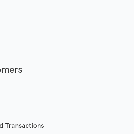
fullscreen
tomers
ed Transactions