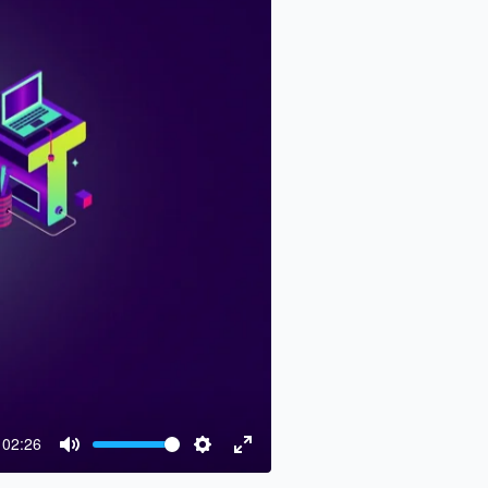
02:26
Mute
Settings
Enter